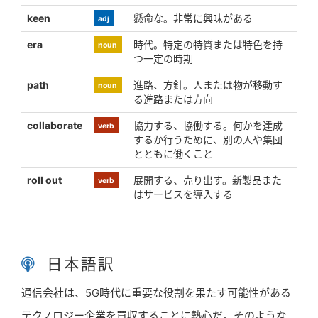
keen
懸命な。非常に興味がある
adj
era
時代。特定の特質または特色を持
noun
つ一定の時期
path
進路、方針。人または物が移動す
noun
る進路または方向
collaborate
協力する、協働する。何かを達成
verb
するか行うために、別の人や集団
とともに働くこと
roll out
展開する、売り出す。新製品また
verb
はサービスを導入する
日本語訳
通信会社は、5G時代に重要な役割を果たす可能性がある
テクノロジー企業を買収することに熱心だ。そのような