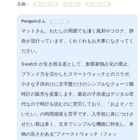
凡例：
青=未来予測
赤=批評
緑=補足情報
Penguinさん
未来予測
マットさん、わたしの周囲でも凄く風邪やコロナ、肺
炎が流行っています。くれぐれもお大事になさってく
ださい。
Swatch が生き残る道として、創業家独占化の廃止、
ブランド力を活かしたスマートウォッチとのコラボ、
小さな子供向けに文字盤だけのシンプルなクォーツ腕
時計の販売を提案します。最近の子供達はデジタル世
代なので時計を読むのに苦労しており、「およそ／だ
いたい」の時間感覚も苦手です。入学前に身につけさ
せたい親は多く、丈夫でシンプルな機能に特化し、本
物の良さがある“ファーストウォッチ（フォッ