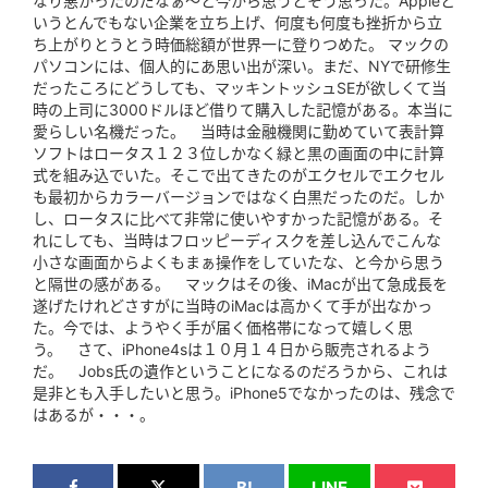
なり悪かったのだなぁ～と今から思うとそう思った。Appleと
いうとんでもない企業を立ち上げ、何度も何度も挫折から立
ち上がりとうとう時価総額が世界一に登りつめた。 マックの
パソコンには、個人的にあ思い出が深い。まだ、NYで研修生
だったころにどうしても、マッキントッシュSEが欲しくて当
時の上司に3000ドルほど借りて購入した記憶がある。本当に
愛らしい名機だった。 当時は金融機関に勤めていて表計算
ソフトはロータス１２３位しかなく緑と黒の画面の中に計算
式を組み込でいた。そこで出てきたのがエクセルでエクセル
も最初からカラーバージョンではなく白黒だったのだ。しか
し、ロータスに比べて非常に使いやすかった記憶がある。そ
れにしても、当時はフロッピーディスクを差し込んでこんな
小さな画面からよくもまぁ操作をしていたな、と今から思う
と隔世の感がある。 マックはその後、iMacが出て急成長を
遂げたけれどさすがに当時のiMacは高かくて手が出なかっ
た。今では、ようやく手が届く価格帯になって嬉しく思
う。 さて、iPhone4sは１０月１４日から販売されるよう
だ。 Jobs氏の遺作ということになるのだろうから、これは
是非とも入手したいと思う。iPhone5でなかったのは、残念で
はあるが・・・。
B!
LINE