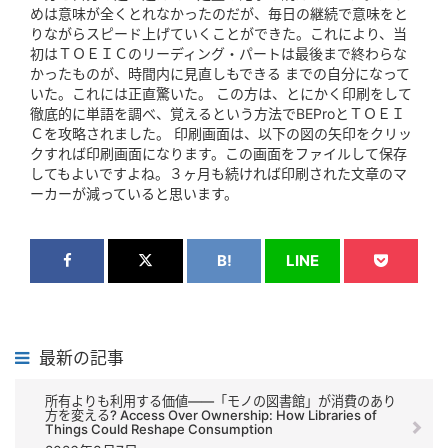
めは意味が全くとれなかったのだが、毎日の継続で意味をと
りながらスピード上げていくことができた。これにより、当
初はＴＯＥＩＣのリーディング・パートは最後まで終わらな
かったものが、時間内に見直しもできる までの自分になって
いた。これには正直驚いた。 この方は、とにかく印刷をして
徹底的に単語を調べ、覚えるという方法でBEProとＴＯＥＩ
Ｃを攻略されました。 印刷画面は、以下の図の矢印をクリッ
クすれば印刷画面になります。この画面をファイルして保存
してもよいですよね。３ヶ月も続ければ印刷された文章のマ
ーカーが減っていると思います。
B!
LINE
最新の記事
所有よりも利用する価値――「モノの図書館」が消費のあり
方を変える? Access Over Ownership: How Libraries of
Things Could Reshape Consumption