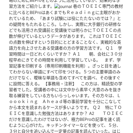
略のためにBEProをどのように活用しているか、効果的な学
習方法をご紹介します。
巷のＴＯＥＩＣ専門の教材
に比べるとBEProはあくまでもＲｅａｄｉｎｇに主眼がおか
れているため、『あまり試験には役にたたないのでは？』と
の疑問をもたれるところ。しかし、実際に大手銀行の研修な
どでも活用され受講前と受講後では明らかにＴＯＥＩＣの点
数が伸びているというデータがあります。 これはＴＯＥＩＣ
の点数を伸ばすという目的にとどまることなく、実戦的な英
語力を向上させたある受講者の方の学習方法です。 Ｑ１ 学
習時間は一日どれくらいですか？ Ａ１ 朝、会社に３０分
程早めにきてその時間を利用して学習している。 まず、学
習記事を印刷する（専用印刷機能を利用）。ざっと目を通し
てわからない単語にすべて印をつける。５つの主要単語のみ
だけでなく、曖昧な単語も含めてすべてを調べ、その後すぐ
に設問に答える。 【事務局・注釈】 この方は、精読型の学
習者でした。受講者の中には文中から素早く大意のみを抜き
取る練習をしている方もいらっしゃいます。その方々は、Ｌ
ｏｏｏｋｉｎｇ Ａｈｅａｄ等の事前学習を十分にこなして
から本文を読まれるケースが多いようです。 Ｑ２ 特にＴＯ
ＥＩＣを意識した勉強方法はありますか？ A2 ＴＯＩＥＣ
だけを意識したわけではないが、極力BEProの記事を速く読
むように心がけた。キッチンタイマーなどを使って、５分、
３分と自分を追い込んで一定量の記事を読んでいった。はじ