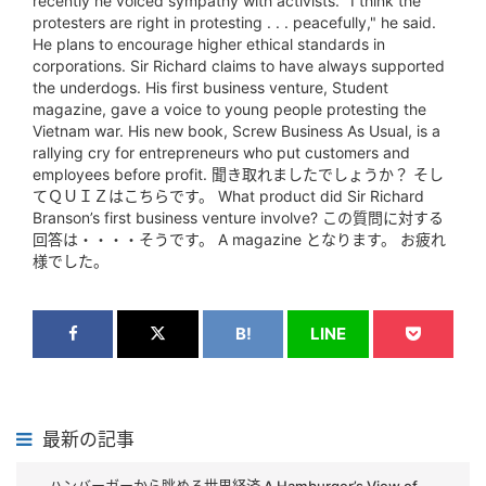
recently he voiced sympathy with activists. "I think the
protesters are right in protesting . . . peacefully," he said.
He plans to encourage higher ethical standards in
corporations. Sir Richard claims to have always supported
the underdogs. His first business venture, Student
magazine, gave a voice to young people protesting the
Vietnam war. His new book, Screw Business As Usual, is a
rallying cry for entrepreneurs who put customers and
employees before profit. 聞き取れましたでしょうか？ そし
てＱＵＩＺはこちらです。 What product did Sir Richard
Branson’s first business venture involve? この質問に対する
回答は・・・・そうです。 A magazine となります。 お疲れ
様でした。
B!
LINE
最新の記事
ハンバーガーから眺める世界経済 A Hamburger’s View of