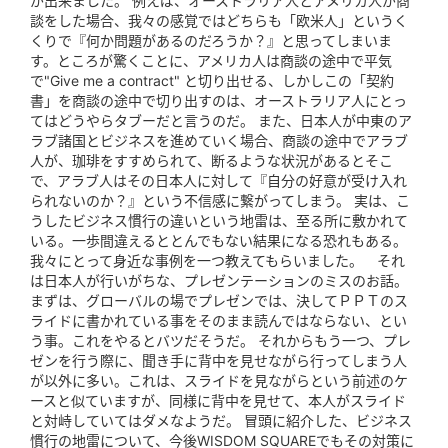
が出来ました。 例えば、オーストラリア人とアメリカ人が商
談をした場合、我々の感覚ではどちらも「欧米人」というく
くりで『何か問題があるのだろうか？』と思ってしまいま
す。ところが驚くことに、アメリカ人は商談の途中で平気
で"Give me a contract" と切り出せる、しかしこの「契約
書」を商談の途中で切り出すのは、オーストラリア人にとっ
てはどうやらタブーだと言うのだ。 また、日本人が中東のア
ラブ諸国とビジネスを進めていく場合、商談の途中でアラブ
人が、珈琲をすすめられて、断るような状況があるとそこ
で、アラブ人はその日本人に対して『自分の好意が受け入れ
られないのか？』という不信感に繋がってしまう。 実は、こ
うしたビジネス慣行の違いという地雷は、至る所に敷かれて
いる。一歩間違えるととんでもない結果になる恐れもある。
我々にとって身近な事例を一つ教えてもらいました。 それ
は日本人が行いがちな、プレゼンテーションのミスのお話。
まずは、グローバルの場でプレゼンでは、決してＰＰＴのス
ライドに書かれている事をそのまま読んではならない、とい
う事。これをやるとバツだそうだ。 それからもう一つ、プレ
ゼンを行う際に、聞き手に背中を見せながら行ってしまう人
が以外に多い。これは、スライドを見ながらという前述のケ
ースと似ていますが、同様に背中を見せて、本人がスライド
と対峙していてはダメなようだ。 冒頭に紹介した、ビジネス
慣行の地雷について、今後WISDOM SQUAREでもその対策に