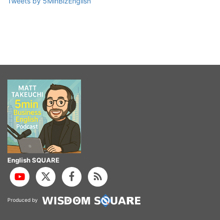
Tweets by 5MinBizEnglish
English SQUARE
Produced by