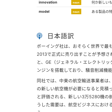
innovation
何か新しい
noun
model
ある製品の
noun
日本語訳
ボーイング社は、おそらく世界で最も
2013で正式に売り出すことが予想
と、GE（ジェネラル・エレクトリッ
ンジンを搭載しており、騒音削減機
同社では、中東の航空輸送事業者は、今
の新しい航空機が必要になると見積っ
と評価される、新しい3万5280機
うした需要は、航空ビジネスにおけ