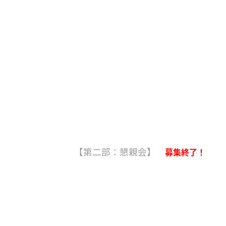
んのエピソードトーク、BE Proメ
会費 600円程度（参加人数により
場所 淀屋橋セミナーセンター
https://www.instabase.jp/space/77
大阪市中央区道修町3-3-10 日宝道修
その他 簡単な筆記具を用意くださ
【第二部：懇親会】
募集終了！
受付 17:15～
開始 17:30から20:00（予定）
会費 5,500円