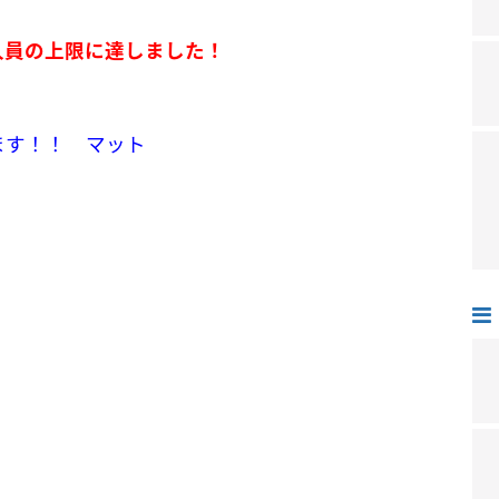
人員の上限に達しました！
ます！！
マット
を深めるイベント、クイズ形式によるマットさ