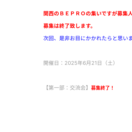
関西のＢＥＰＲＯの集いですが
募集
募集は終了致します。
次回、是非お目にかかれたらと思い
開催日：2025年6月21日（土）
【第一部：交流会】
募集終了！
受付 14:45～
開始 15:00～17:00
内容 参加者同士の情報交換や交流