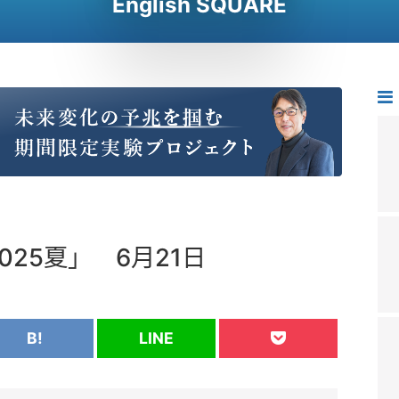
English SQUARE
025夏」 6月21日
B!
LINE